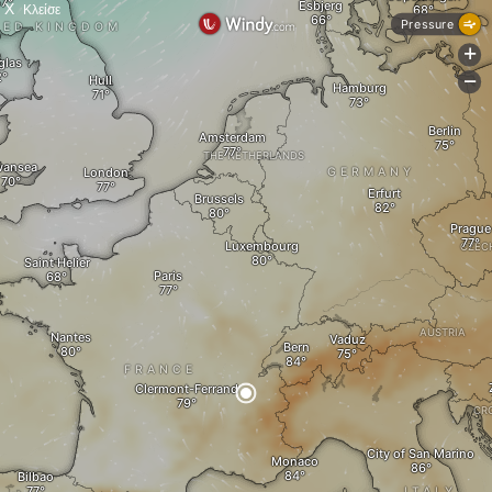
X
Κλείσε