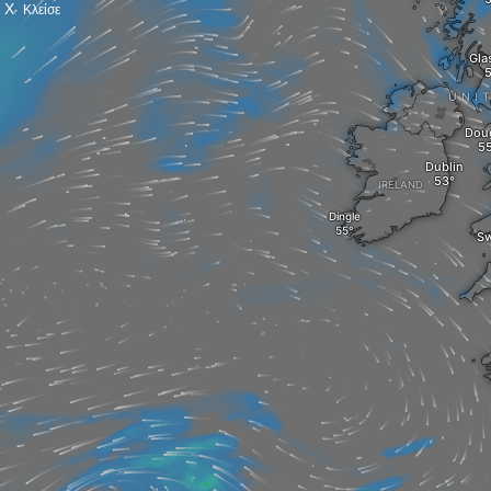
X
Κλείσε